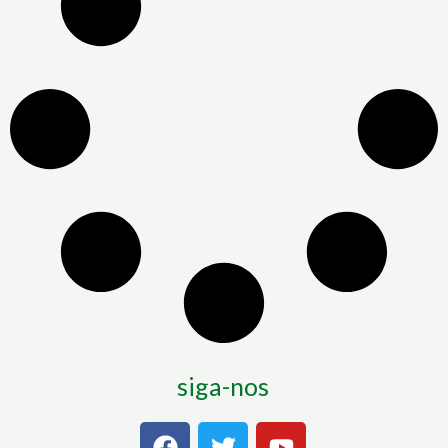
siga-nos
F
T
Y