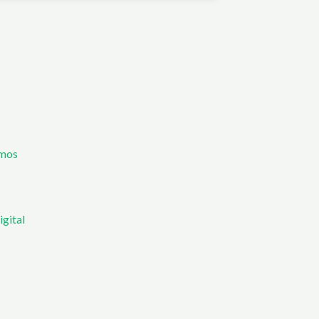
mos
igital