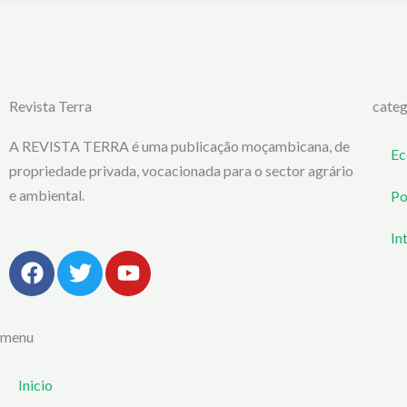
Revista Terra
categ
A REVISTA TERRA é uma publicação moçambicana, de
Ec
propriedade privada, vocacionada para o sector agrário
e ambiental.
Po
In
F
T
Y
a
w
o
c
i
u
e
t
t
menu
b
t
u
o
e
b
Inicio
o
r
e