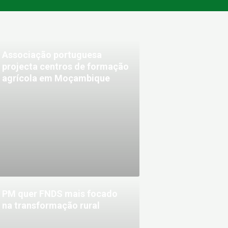
Associação portuguesa
projecta centros de formação
agrícola em Moçambique
PM quer FNDS mais focado
na transformação rural