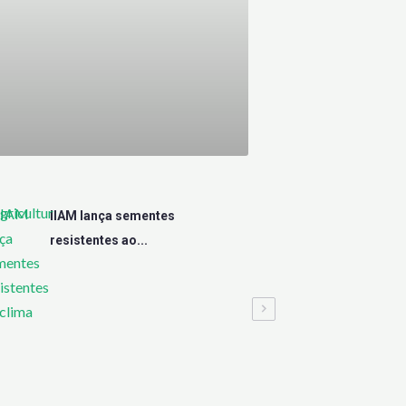
gricultur
IIAM lança sementes
resistentes ao...