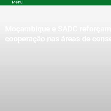
Menu
Moçambique e SADC reforça
cooperação nas áreas de cons