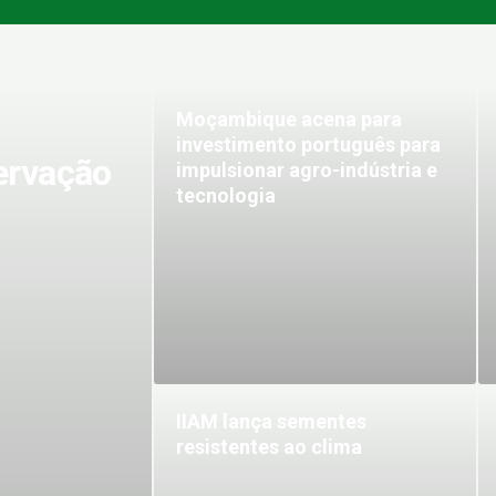
m
Moçambique acena para
investimento português para
ervação
impulsionar agro-indústria e
tecnologia
IIAM lança sementes
resistentes ao clima