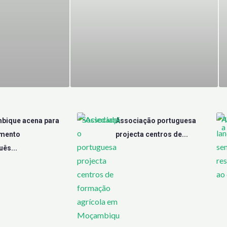
A
Sociedade
ique acena para
Associação portuguesa
a
imento
projecta centros de...
ês...