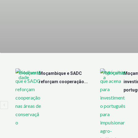
Biodiversi
Agricultur
Moçambique e SADC
Moçamb
dade
a
reforçam cooperação...
invest
portugu