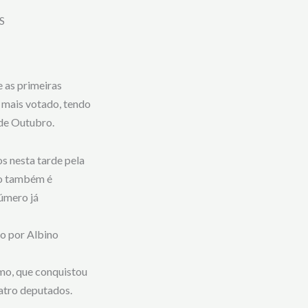
S
 as primeiras
 mais votado, tendo
 de Outubro.
s nesta tarde pela
 também é
úmero já
o por Albino
mo, que conquistou
atro deputados.