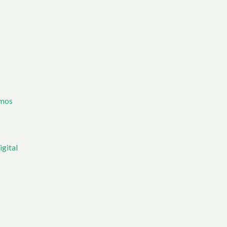
mos
igital