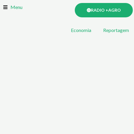
Skip
Menu
RADIO +AGRO
to
content
Economia
Reportagem