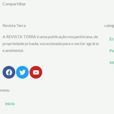
Compartilhar
Revista Terra
categ
A REVISTA TERRA é uma publicação moçambicana, de
Ec
propriedade privada, vocacionada para o sector agrário
e ambiental.
Po
In
F
T
Y
a
w
o
c
i
u
e
t
t
menu
b
t
u
o
e
b
Inicio
o
r
e
k