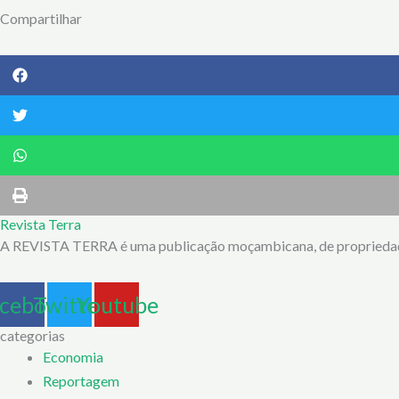
Compartilhar
Revista Terra
A REVISTA TERRA é uma publicação moçambicana, de propriedade 
cebook
Twitter
Youtube
categorias
Economia
Reportagem