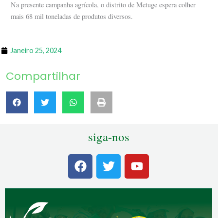
Na presente campanha agrícola, o distrito de Metuge espera colher
mais 68 mil toneladas de produtos diversos.
Janeiro 25, 2024
Compartilhar
siga-nos
F
T
Y
a
w
o
c
i
u
e
t
t
b
t
u