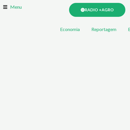
Skip
Menu
RADIO +AGRO
to
content
Economia
Reportagem
E