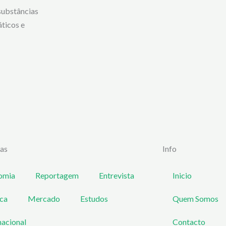
substâncias
ticos e
ias
Info
omia
Reportagem
Entrevista
Inicio
ica
Mercado
Estudos
Quem Somos
nacional
Contacto