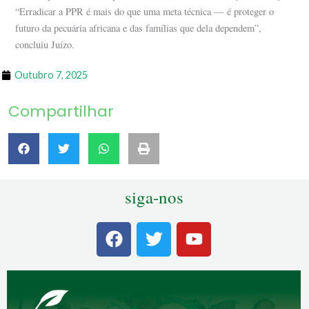
“Erradicar a PPR é mais do que uma meta técnica — é proteger o
futuro da pecuária africana e das famílias que dela dependem”,
concluiu Juízo.
Outubro 7, 2025
Compartilhar
siga-nos
F
T
Y
a
w
o
c
i
u
e
t
t
b
t
u