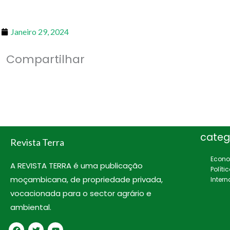
Janeiro 29, 2024
Compartilhar
categ
Revista Terra
Econ
A REVISTA TERRA é uma publicação
Políti
moçambicana, de propriedade privada,
Intern
vocacionada para o sector agrário e
ambiental.
F
T
Y