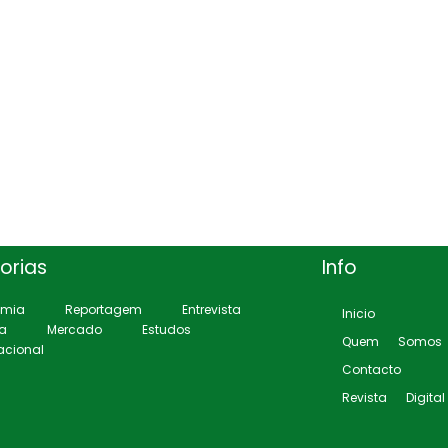
orias
Info
omia
Reportagem
Entrevista
Inicio
ca
Mercado
Estudos
Quem Somos
acional
Contacto
Revista Digital