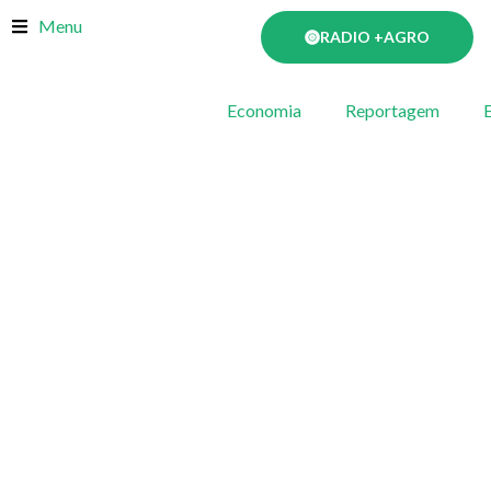
Skip
Menu
RADIO +AGRO
to
content
Economia
Reportagem
E