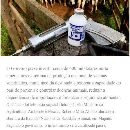
O Governo prevê investir cerca de 600 mil dólares norte-
americanos na retoma da produção nacional de vacinas
veterinárias, numa medida destinada a reforçar a capacidade do
país de prevenir e controlar doenças animais, reduzir a
dependência de importações e fortalecer a segurança alimentar.
O anúncio foi feito esta segunda-feira (1) pelo Ministro da
Agricultura, Ambiente e Pescas, Roberto Mito Albino, durante a
abertura da Reunião Nacional de Sanidade Animal, em Maputo.
Segundo o governante, o investimento será canalizado para o