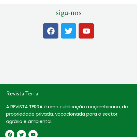
siga-nos
F
T
Y
a
w
o
c
i
u
e
t
t
b
t
u
o
e
b
o
r
e
k
Revista Terra
A REVISTA TERRA é uma publicação moçambicana, de
propriedade privada, vocacionada para o sector
agrário e ambiental.
F
T
Y
a
w
o