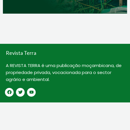
Revista Terra
A REVISTA TERRA é uma publicação moçambicana, de
propriedade privada, vocacionada para o sector
agrário e ambiental.
F
T
Y
a
w
o
c
i
u
e
t
t
b
t
u
o
e
b
o
r
e
k