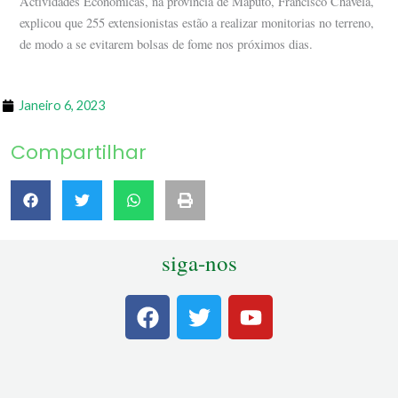
Actividades Económicas, na província de Maputo, Francisco Chavela,
explicou que 255 extensionistas estão a realizar monitorias no terreno,
de modo a se evitarem bolsas de fome nos próximos dias.
Janeiro 6, 2023
Compartilhar
siga-nos
F
T
Y
a
w
o
c
i
u
e
t
t
b
t
u