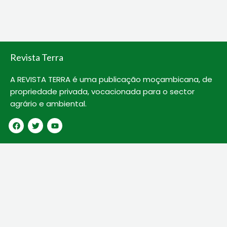
o
e
b
o
r
e
k
Revista Terra
A REVISTA TERRA é uma publicação moçambicana, de
propriedade privada, vocacionada para o sector
agrário e ambiental.
F
T
Y
a
w
o
c
i
u
e
t
t
b
t
u
o
e
b
o
r
e
k