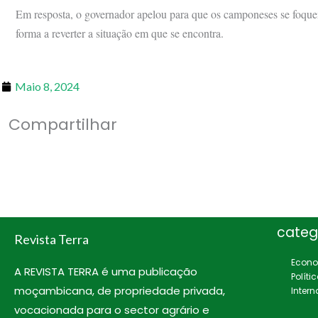
Em resposta, o governador apelou para que os camponeses se foqu
forma a reverter a situação em que se encontra.
Maio 8, 2024
Compartilhar
categ
Revista Terra
Econ
A REVISTA TERRA é uma publicação
Políti
moçambicana, de propriedade privada,
Intern
vocacionada para o sector agrário e