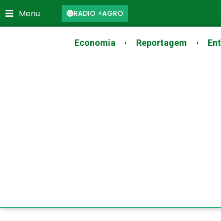
Skip
Menu
RADIO +AGRO
to
content
Economia
Reportagem
Ent