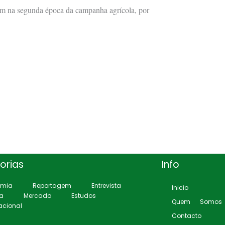
em na segunda época da campanha agrícola, por
orias
Info
omia
Reportagem
Entrevista
Inicio
ca
Mercado
Estudos
Quem Somos
acional
Contacto