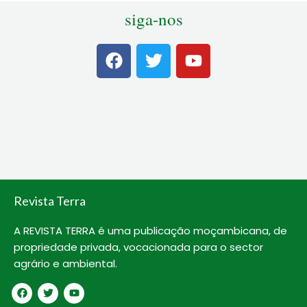
siga-nos
F
T
Y
a
w
o
c
i
u
e
t
t
b
t
u
o
e
b
o
r
e
k
Revista Terra
A REVISTA TERRA é uma publicação moçambicana, de
propriedade privada, vocacionada para o sector
agrário e ambiental.
F
T
Y
a
w
o