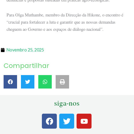
Para Olga Muthambe, membro da Direcção da Hikone, o encontro é
“crucial para fortalecer a luta e garantir que as nossas demandas
cheguem ao Governo e aos espaços de diálogo nacional”.
Novembro 25, 2025
Compartilhar
siga-nos
F
T
Y
a
w
o
c
i
u