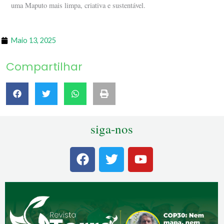
uma Maputo mais limpa, criativa e sustentável.
Maio 13, 2025
Compartilhar
siga-nos
F
T
Y
a
w
o
c
i
u
e
t
t
b
t
u
o
e
b