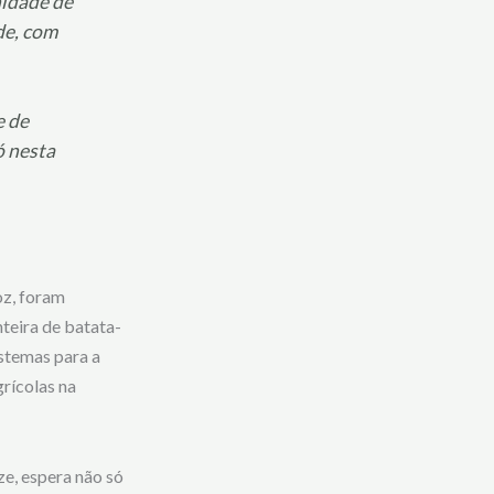
nidade de
de, com
e de
ó nesta
oz, foram
teira de batata-
istemas para a
rícolas na
e, espera não só