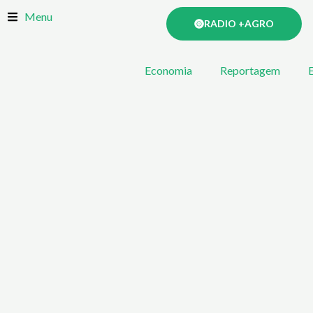
Skip
Menu
RADIO +AGRO
to
content
Economia
Reportagem
E