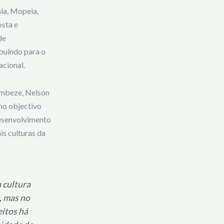
ala, Mopeia,
sta e
de
buindo para o
acional.
Zambeze, Nelson
omo objectivo
desenvolvimento
s culturas da
 cultura
, mas no
eitos há