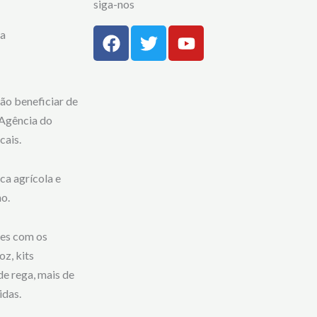
siga-nos
F
T
Y
la
a
w
o
c
i
u
e
t
t
b
t
u
ão beneficiar de
o
e
b
 Agência do
o
r
e
cais.
k
ca agrícola e
o.
res com os
z, kits
de rega, mais de
idas.