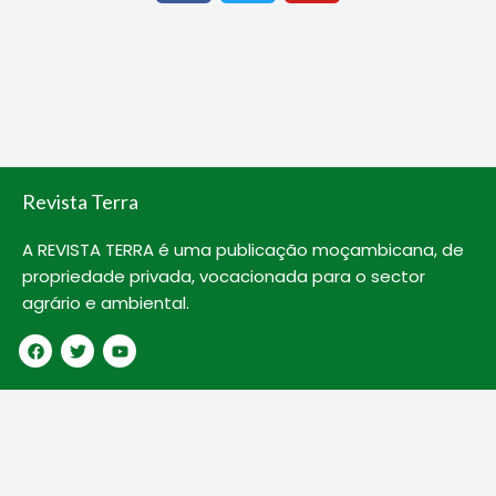
c
i
u
e
t
t
b
t
u
o
e
b
o
r
e
k
Revista Terra
A REVISTA TERRA é uma publicação moçambicana, de
propriedade privada, vocacionada para o sector
agrário e ambiental.
F
T
Y
a
w
o
c
i
u
e
t
t
b
t
u
o
e
b
o
r
e
k