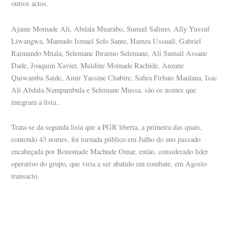
outros actos.
Ajame Momade Ali, Abdala Muarabo, Sumail Salimo, Ally Yussuf
Liwangwa, Mamudo Ismael Sefo Sante, Hamza Ussuail, Gabriel
Raimundo Mnala, Selemane Ibraimo Selemane, Ali Sumail Assane
Dade, Joaquim Xavier, Muidine Momade Rachide, Anzane
Quiwamba Saide, Amir Yassine Chabire, Safira Firbate Maulana, Isac
Ali Abdala Nampambula e Selemane Mussa, são os nomes que
integram a lista..
Trata-se da segunda lista que a PGR liberta, a primeira das quais,
contendo 43 nomes, foi tornada público em Julho do ano passado
encabeçada por Bonomade Machude Omar, então, considerado líder
operativo do grupo, que viria a ser abatido em combate, em Agosto
transacto.