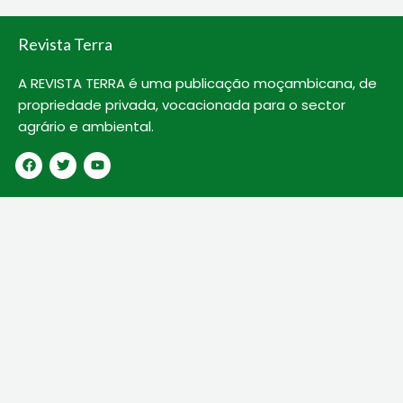
k
Revista Terra
A REVISTA TERRA é uma publicação moçambicana, de
propriedade privada, vocacionada para o sector
agrário e ambiental.
F
T
Y
a
w
o
c
i
u
e
t
t
b
t
u
o
e
b
o
r
e
k