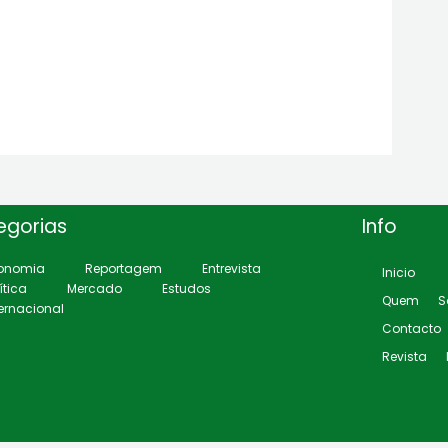
egorias
Info
onomia
Reportagem
Entrevista
Inicio
ítica
Mercado
Estudos
Quem S
ternacional
Contacto
Revista D