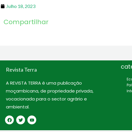
Julho 18, 2023
Compartilhar
cat
Revista Terra
Ec
A REVISTA TERRA é uma publicação
Pol
moçambicana, de propriedade privada,
In
vocacionada para o sector agrário e
ambiental.
F
T
Y
a
w
o
c
i
u
e
t
t