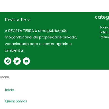
categ
Revista Terra
Econ
A REVISTA TERRA é uma publicação
Políti
moçambicana, de propriedade privada,
Intern
vocacionada para o sector agrário e
ambiental.
F
T
Y
a
w
o
c
i
u
e
t
t
b
t
u
menu
o
e
b
o
r
e
k
Inicio
Quem Somos