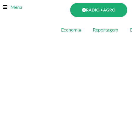
Skip
Menu
RADIO +AGRO
to
content
Economia
Reportagem
E