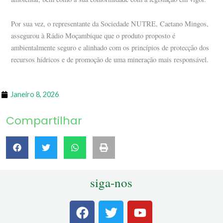
Por sua vez, o representante da Sociedade NUTRE, Caetano Mingos,
assegurou à Rádio Moçambique que o produto proposto é
ambientalmente seguro e alinhado com os princípios de protecção dos
recursos hídricos e de promoção de uma mineração mais responsável.
Janeiro 8, 2026
Compartilhar
siga-nos
F
T
Y
a
w
o