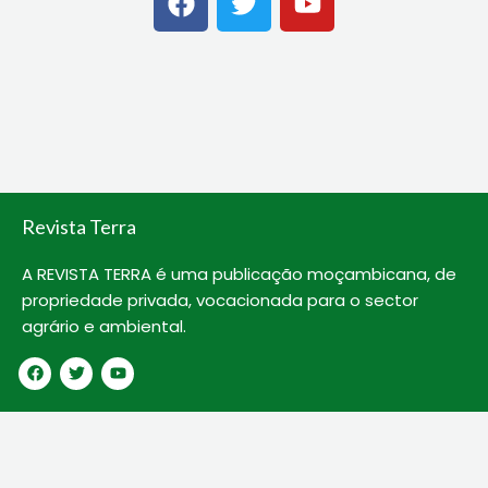
a
w
o
c
i
u
e
t
t
b
t
u
o
e
b
o
r
e
k
Revista Terra
A REVISTA TERRA é uma publicação moçambicana, de
propriedade privada, vocacionada para o sector
agrário e ambiental.
F
T
Y
a
w
o
c
i
u
e
t
t
b
t
u
o
e
b
o
r
e
k