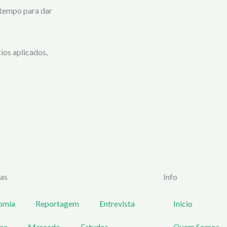
 tempo para dar
cios aplicados,
ias
Info
omia
Reportagem
Entrevista
Inicio
ica
Mercado
Estudos
Quem Somos