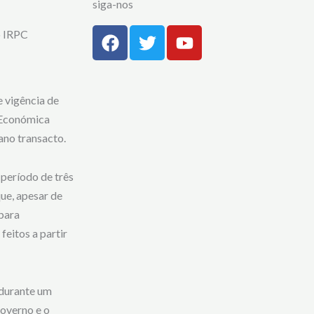
siga-nos
F
T
Y
o IRPC
a
w
o
c
i
u
e
t
t
b
t
u
 vigência de
o
e
b
 Económica
o
r
e
ano transacto.
k
período de três
ue, apesar de
 para
feitos a partir
 durante um
overno e o