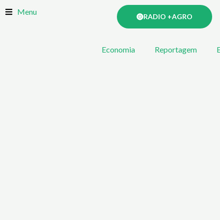
Skip
Menu
RADIO +AGRO
to
content
Economia
Reportagem
E