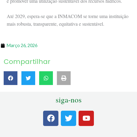
e promover uma utilização sustentável dos recursos hídricos.
Até 2029, espera-se que a INMACOM se torne uma instituição
mais robusta, transparente, equitativa e sustentável.
Março 26, 2026
Compartilhar
siga-nos
F
T
Y
a
w
o
c
i
u
e
t
t