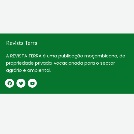
b
t
u
o
e
b
o
r
e
k
Revista Terra
A REVISTA TERRA é uma publicação moçambicana, de
propriedade privada, vocacionada para o sector
agrário e ambiental.
F
T
Y
a
w
o
c
i
u
e
t
t
b
t
u
o
e
b
o
r
e
k