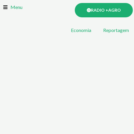
Skip
Menu
RADIO +AGRO
to
content
Economia
Reportagem