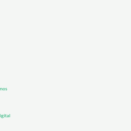
mos
igital