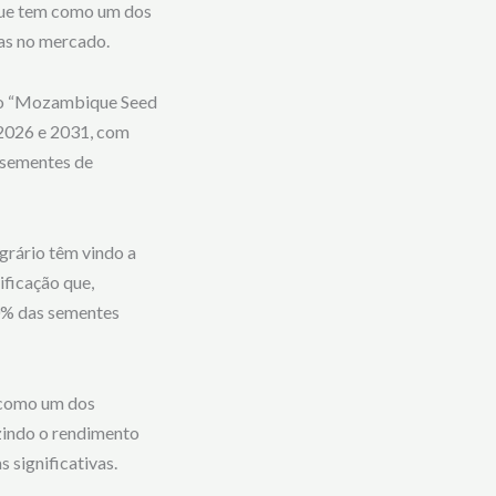
 que tem como um dos
sas no mercado.
o ao “Mozambique Seed
 2026 e 2031, com
e sementes de
grário têm vindo a
ificação que,
50% das sementes
 como um dos
zindo o rendimento
 significativas.