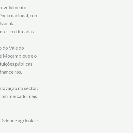
senvolvimento
ência nacional, com
 Nacala,
tes certificadas.
o do Vale do
 de Moçambique e o
uições públicas,
inanceiros.
novação no sector,
ar um mercado mais
tividade agrícola e