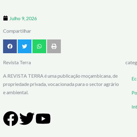
Julho 9, 2026
Compartilhar
Revista Terra
categ
A REVISTA TERRA é uma publicação moçambicana, de
Ec
propriedade privada, vocacionada para o sector agrário
e ambiental.
Po
In
F
T
Y
a
w
o