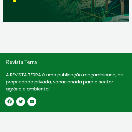
Revista Terra
A REVISTA TERRA é uma publicação moçambicana, de
propriedade privada, vocacionada para o sector
agrário e ambiental.
F
T
Y
a
w
o
c
i
u
e
t
t
b
t
u
o
e
b
o
r
e
k