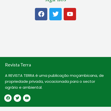
F
T
Y
a
w
o
c
i
u
e
t
t
b
t
u
o
e
b
o
r
e
k
Revista Terra
A REVISTA TERRA é uma publicação moçambicana, de
propriedade privada, vocacionada para o sector
agrário e ambiental.
F
T
Y
a
w
o
c
i
u
e
t
t
b
t
u