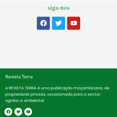
siga-nos
F
T
Y
a
w
o
c
i
u
e
t
t
b
t
u
o
e
b
o
r
e
k
Revista Terra
A REVISTA TERRA é uma publicação moçambicana, de
propriedade privada, vocacionada para o sector
agrário e ambiental.
F
T
Y
a
w
o