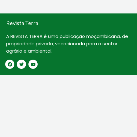
o
r
e
k
Revista Terra
A REVISTA TERRA é uma publicação moçambicana, de
propriedade privada, vocacionada para o sector
agrário e ambiental.
F
T
Y
a
w
o
c
i
u
e
t
t
b
t
u
o
e
b
o
r
e
k