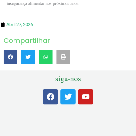
insegurança alimentar nos próximos anos.
Abril 27, 2026
Compartilhar
siga-nos
F
T
Y
a
w
o
c
i
u
e
t
t
b
t
u
o
e
b