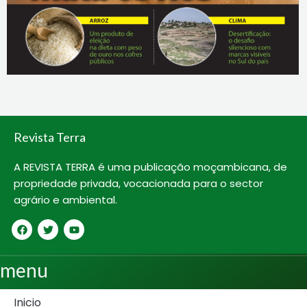
Revista Terra
A REVISTA TERRA é uma publicação moçambicana, de
propriedade privada, vocacionada para o sector
agrário e ambiental.
F
T
Y
a
w
o
c
i
u
e
t
t
b
t
u
menu
o
e
b
o
r
e
k
Inicio