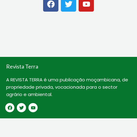
a
w
o
c
i
u
e
t
t
b
t
u
o
e
b
o
r
e
k
Revista Terra
A REVISTA TERRA é uma publicação moçambicana, de
propriedade privada, vocacionada para o sector
agrário e ambiental.
F
T
Y
a
w
o
c
i
u
e
t
t
b
t
u
o
e
b
o
r
e