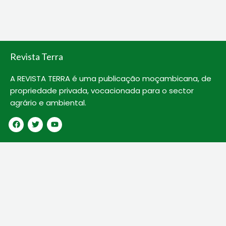
o
e
b
o
r
e
k
Revista Terra
A REVISTA TERRA é uma publicação moçambicana, de
propriedade privada, vocacionada para o sector
agrário e ambiental.
F
T
Y
a
w
o
c
i
u
e
t
t
b
t
u
o
e
b
o
r
e
k