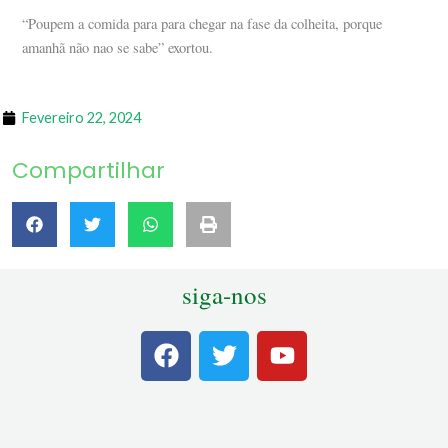
“Poupem a comida para para chegar na fase da colheita, porque
amanhã não nao se sabe” exortou.
Fevereiro 22, 2024
Compartilhar
siga-nos
F
T
Y
a
w
o
c
i
u
e
t
t
b
t
u