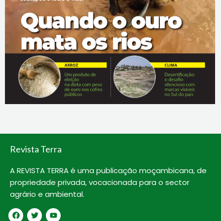
Revista Terra
A REVISTA TERRA é uma publicação moçambicana, de
propriedade privada, vocacionada para o sector
agrário e ambiental.
F
T
Y
a
w
o