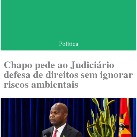
Política
Chapo pede ao Judiciário
defesa de direitos sem ignorar
riscos ambientais