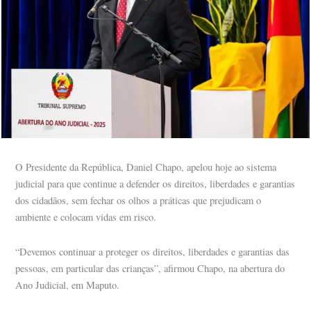
O Presidente da República, Daniel Chapo, apelou hoje ao sistema
judicial para que continue a defender os direitos, liberdades e garantias
dos cidadãos, sem fechar os olhos a práticas que prejudicam o
ambiente e colocam vidas em risco.
“Devemos continuar a proteger os direitos, liberdades e garantias das
pessoas, em particular das crianças”, afirmou Chapo, na abertura do
Ano Judicial, em Maputo.