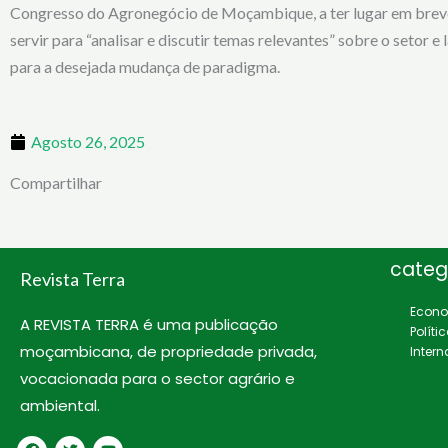
Congresso do Agronegócio de Moçambique, a ter lugar em brev
servir para “analisar e discutir temas relevantes” sobre o setor e 
para a desejada mudança de paradigma.
Agosto 26, 2025
Compartilhar
categ
Revista Terra
Econ
A REVISTA TERRA é uma publicação
Políti
moçambicana, de propriedade privada,
Intern
vocacionada para o sector agrário e
ambiental.
F
T
Y