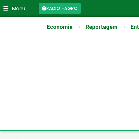
Skip
Menu
RADIO +AGRO
to
content
Economia
Reportagem
Ent