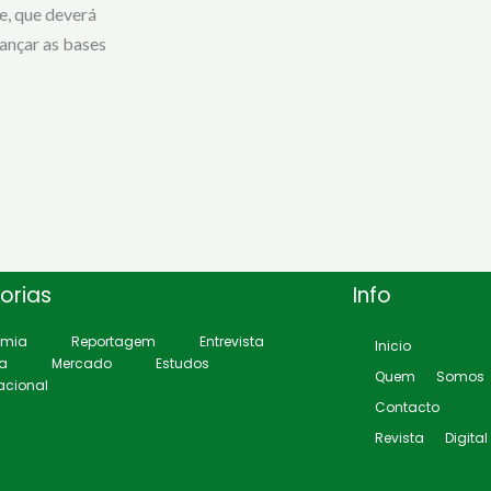
e, que deverá
lançar as bases
orias
Info
omia
Reportagem
Entrevista
Inicio
ca
Mercado
Estudos
Quem Somos
acional
Contacto
Revista Digital