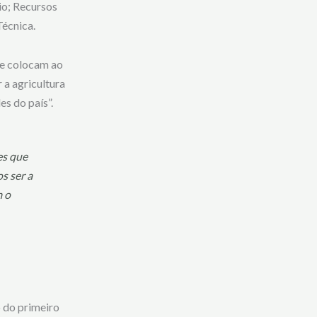
io; Recursos
Técnica.
se colocam ao
 a agricultura
s do país”.
es que
s ser a
m o
o do primeiro