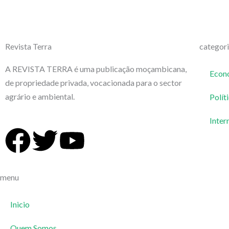
Revista Terra
categor
A REVISTA TERRA é uma publicação moçambicana,
Econ
de propriedade privada, vocacionada para o sector
agrário e ambiental.
Polít
Inter
F
T
Y
a
w
o
menu
c
i
u
Inicio
e
t
t
Quem Somos