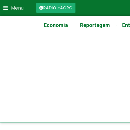
Skip
Menu
RADIO +AGRO
to
content
Economia
Reportagem
Ent