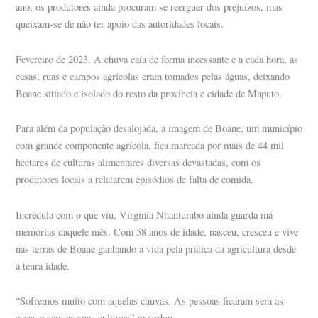
ano, os produtores ainda procuram se reerguer dos prejuízos, mas
queixam-se de não ter apoio das autoridades locais.
Fevereiro de 2023. A chuva caía de forma incessante e a cada hora, as
casas, ruas e campos agrícolas eram tomados pelas águas, deixando
Boane sitiado e isolado do resto da província e cidade de Maputo.
Para além da população desalojada, a imagem de Boane, um município
com grande componente agrícola, fica marcada por mais de 44 mil
hectares de culturas alimentares diversas devastadas, com os
produtores locais a relatarem episódios de falta de comida.
Incrédula com o que viu, Virgínia Nhantumbo ainda guarda má
memórias daquele mês. Com 58 anos de idade, nasceu, cresceu e vive
nas terras de Boane ganhando a vida pela prática da agricultura desde
a tenra idade.
“Sofremos muito com aquelas chuvas. As pessoas ficaram sem as
casas e sem as suas culturas” recordou.