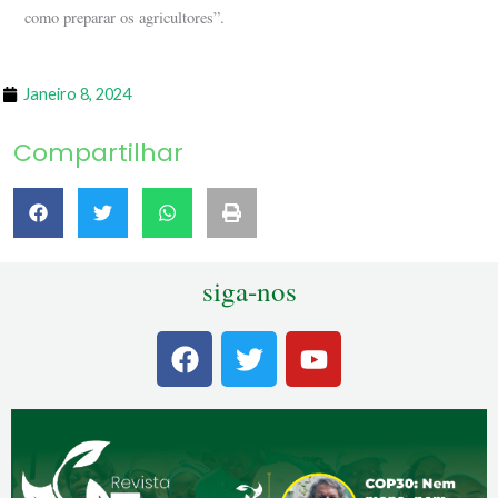
como preparar os agricultores”.
Janeiro 8, 2024
Compartilhar
siga-nos
F
T
Y
a
w
o
c
i
u
e
t
t
b
t
u
o
e
b