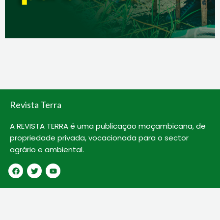
Revista Terra
A REVISTA TERRA é uma publicação moçambicana, de
propriedade privada, vocacionada para o sector
agrário e ambiental.
F
T
Y
a
w
o
c
i
u
e
t
t
b
t
u
o
e
b
o
r
e
k