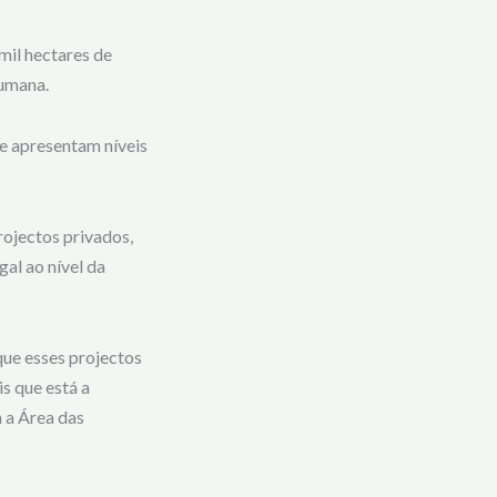
mil hectares de
humana.
e apresentam níveis
rojectos privados,
al ao nível da
que esses projectos
s que está a
 a Área das