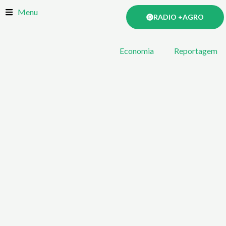
Skip
Menu
RADIO +AGRO
to
content
Economia
Reportagem