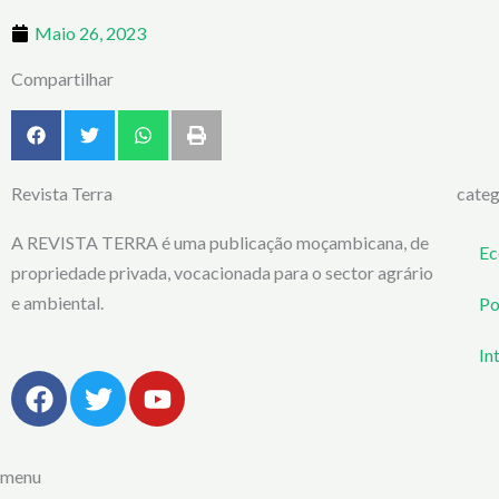
Maio 26, 2023
Compartilhar
Revista Terra
categ
A REVISTA TERRA é uma publicação moçambicana, de
Ec
propriedade privada, vocacionada para o sector agrário
e ambiental.
Po
In
F
T
Y
a
w
o
c
i
u
e
t
t
menu
b
t
u