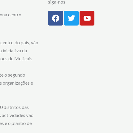
siga-nos
F
T
Y
zona centro
a
w
o
c
i
u
e
t
t
b
t
u
 centro do país, vão
o
e
b
 iniciativa da
o
r
e
hões de Meticais.
k
nte o segundo
e organizações e
 distritos das
s actividades vão
s e o plantio de