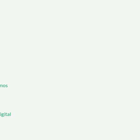
mos
igital