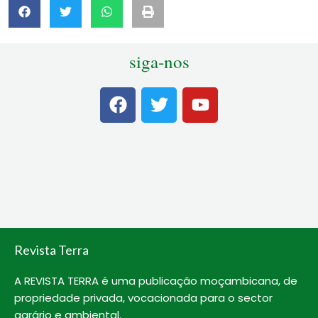
siga-nos
F
T
Y
a
w
o
c
i
u
e
t
t
b
t
u
o
e
b
o
r
e
k
Revista Terra
A REVISTA TERRA é uma publicação moçambicana, de
propriedade privada, vocacionada para o sector
agrário e ambiental.