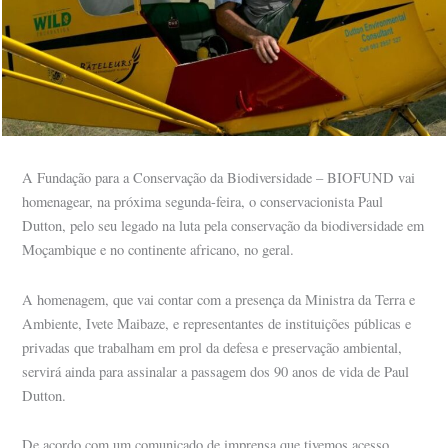
A Fundação para a Conservação da Biodiversidade – BIOFUND vai
homenagear, na próxima segunda-feira, o conservacionista Paul
Dutton, pelo seu legado na luta pela conservação da biodiversidade em
Moçambique e no continente africano, no geral.
A homenagem, que vai contar com a presença da Ministra da Terra e
Ambiente, Ivete Maibaze, e representantes de instituições públicas e
privadas que trabalham em prol da defesa e preservação ambiental,
servirá ainda para assinalar a passagem dos 90 anos de vida de Paul
Dutton.
De acordo com um comunicado de imprensa que tivemos acesso,