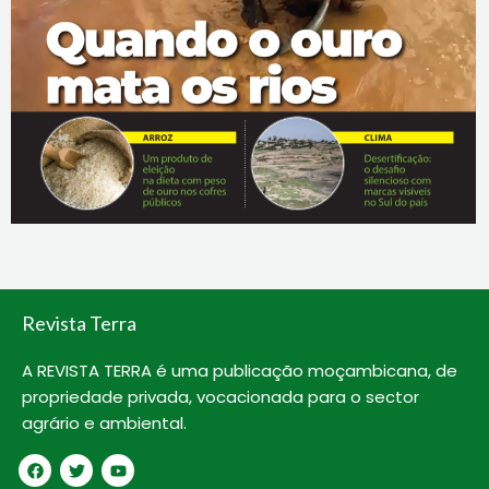
Revista Terra
A REVISTA TERRA é uma publicação moçambicana, de
propriedade privada, vocacionada para o sector
agrário e ambiental.
F
T
Y
a
w
o