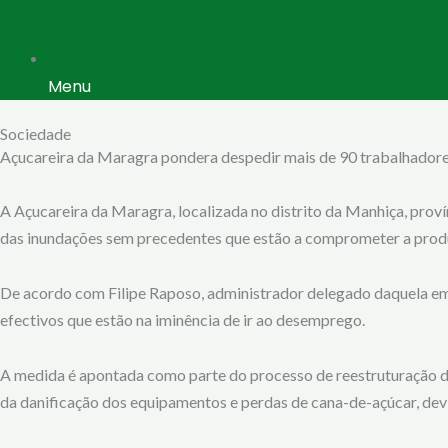
Menu
Sociedade
Açucareira da Maragra pondera despedir mais de 90 trabalhadore
A Açucareira da Maragra, localizada no distrito da Manhiça, pro
das inundações sem precedentes que estão a comprometer a prod
De acordo com Filipe Raposo, administrador delegado daquela em
efectivos que estão na iminência de ir ao desemprego.
A medida é apontada como parte do processo de reestruturação d
da danificação dos equipamentos e perdas de cana-de-açúcar, devi