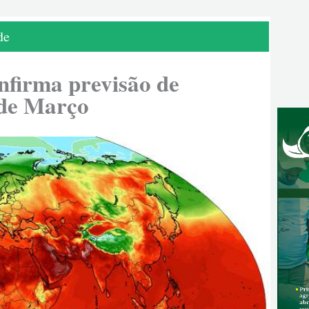
de
nfirma previsão de
 de Março