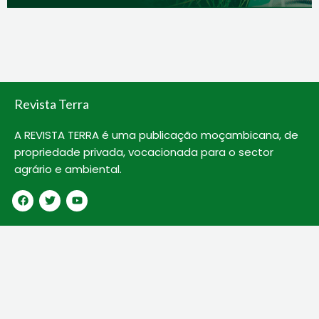
Revista Terra
A REVISTA TERRA é uma publicação moçambicana, de
propriedade privada, vocacionada para o sector
agrário e ambiental.
F
T
Y
a
w
o
c
i
u
e
t
t
b
t
u
o
e
b
o
r
e
k